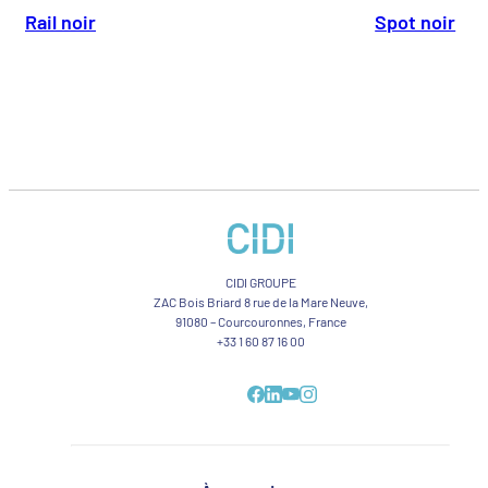
Rail noir
Spot noir
CIDI GROUPE
ZAC Bois Briard 8 rue de la Mare Neuve,
91080 – Courcouronnes, France
+33 1 60 87 16 00