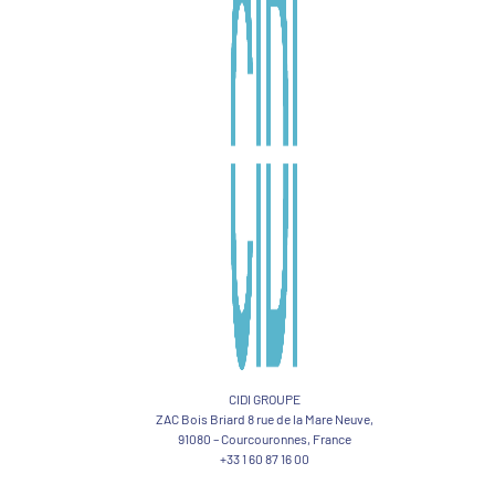
CIDI GROUPE
ZAC Bois Briard 8 rue de la Mare Neuve,
91080 – Courcouronnes, France
+33 1 60 87 16 00