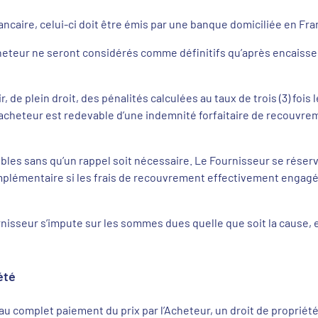
ncaire, celui-ci doit être émis par une banque domiciliée en Fra
cheteur ne seront considérés comme définitifs qu’après encaiss
, de plein droit, des pénalités calculées au taux de trois (3) fois
 l’acheteur est redevable d’une indemnité forfaitaire de recouv
ibles sans qu’un rappel soit nécessaire. Le Fournisseur se réser
mplémentaire si les frais de recouvrement effectivement engagé
urnisseur s’impute sur les sommes dues quelle que soit la cause
été
au complet paiement du prix par l’Acheteur, un droit de propriété