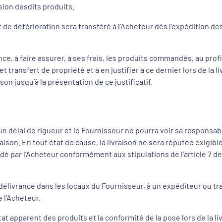
ion desdits produits.
t de détérioration sera transféré à l’Acheteur dès l’expédition d
ce, à faire assurer, à ses frais, les produits commandés, au prof
 transfert de propriété et à en justifier à ce dernier lors de la l
ison jusqu’à la présentation de ce justificatif.
un délai de rigueur et le Fournisseur ne pourra voir sa responsab
raison. En tout état de cause, la livraison ne sera réputée exigibl
alidé par l’Acheteur conformément aux stipulations de l’article 7 
 délivrance dans les locaux du Fournisseur, à un expéditeur ou tr
 l’Acheteur.
état apparent des produits et la conformité de la pose lors de la l