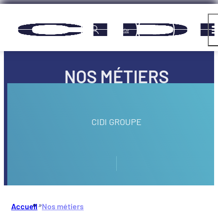
Panneau de gestion des cookies
Compte
NOS MÉTIERS
CIDI GROUPE
»
Accueil
Nos métiers