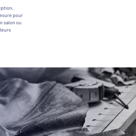
eption,
mesure pour
n salon ou
lleurs