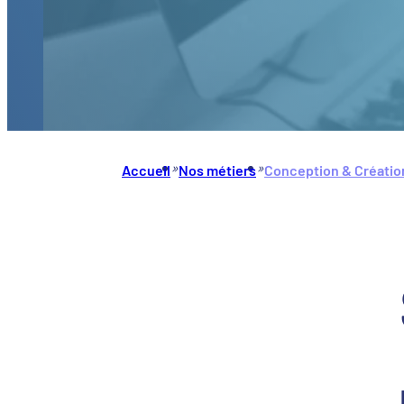
»
»
Accueil
Nos métiers
Conception & Créatio