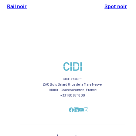
Rail noir
Spot noir
CIDI GROUPE
ZAC Bois Briard 8 rue de la Mare Neuve,
91080 – Courcouronnes, France
+33 1 60 87 16 00