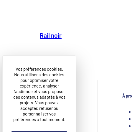
Rail noir
Vos préférences cookies.
Nous utilisons des cookies
pour optimiser votre
expérience, analyser
l’audience et vous proposer
À pr
des contenus adaptés à vos
projets. Vous pouvez
CIDI GROUPE
accepter, refuser ou
ZAC Bois Briard 8 rue de la Mare Neuve,
personnaliser vos
91080 – Courcouronnes, France
préférences à tout moment.
+33 1 60 87 16 00