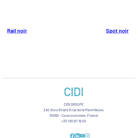
Rail noir
Spot noir
CIDI GROUPE
ZAC Bois Briard 8 rue de la Mare Neuve,
91080 – Courcouronnes, France
+33 1 60 87 16 00