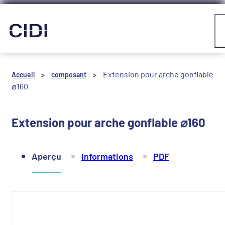
Panneau de gestion des cookies
Compte
Extension pour arche gonflable
Accueil
>
composant
>
⌀160
Extension pour arche gonflable ⌀160
Aperçu
Informations
PDF