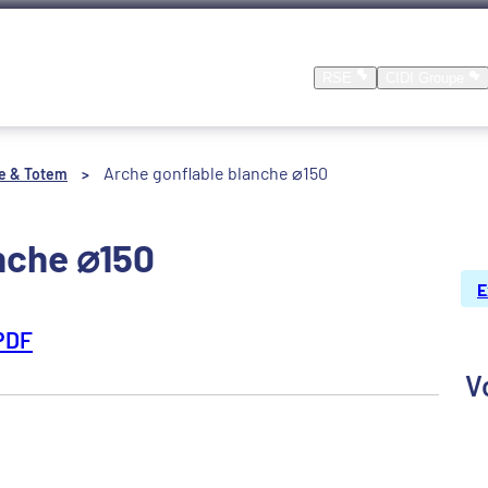
Nos produits
Nos réalisations
Location
RSE
CIDI Groupe
Arche gonflable blanche ⌀150
e & Totem
>
nche ⌀150
E
PDF
V