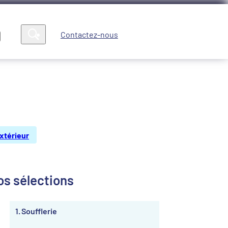
Contactez-nous
Compte
News
xtérieur
os sélections
1
Soufflerie