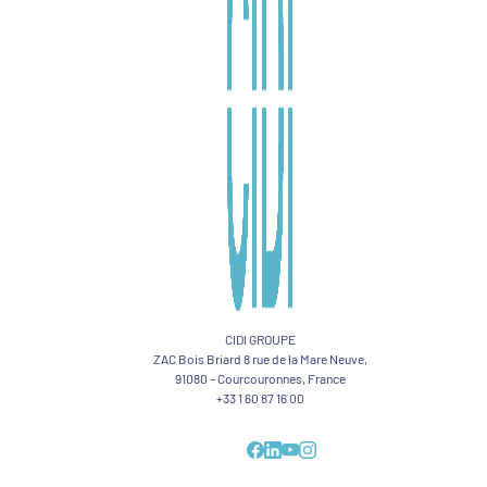
CIDI GROUPE
ZAC Bois Briard 8 rue de la Mare Neuve,
91080 – Courcouronnes, France
+33 1 60 87 16 00