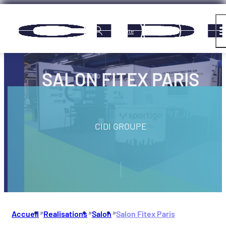
Panneau de gestion des cookies
Compte
SALON FITEX PARIS
CIDI GROUPE
»
»
»
Accueil
Realisations
Salon
Salon Fitex Paris