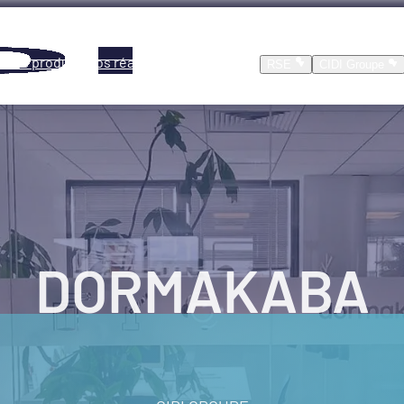
Nos produits
Nos réalisations
Location
RSE
CIDI Groupe
DORMAKABA