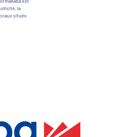
 Dormakaba est
llicité, la
ocaux situés