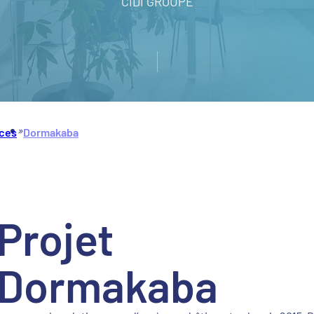
CIDI GROUPE
»
ces
Dormakaba
Projet
Dormakaba