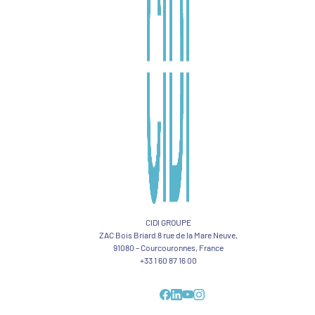
CIDI GROUPE
ZAC Bois Briard 8 rue de la Mare Neuve,
91080 – Courcouronnes, France
+33 1 60 87 16 00