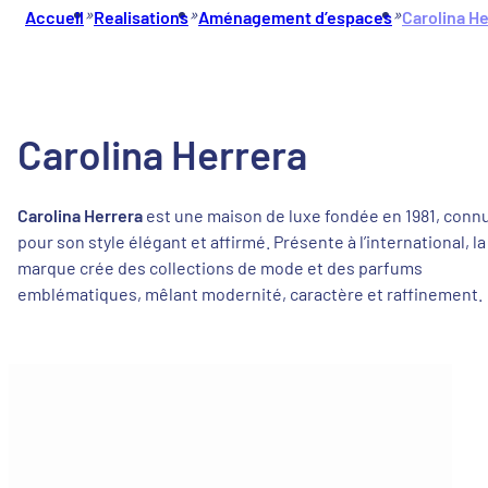
»
»
»
Accueil
Realisations
Aménagement d’espaces
Carolina He
Carolina Herrera
Carolina Herrera
est une maison de luxe fondée en 1981, conn
pour son style élégant et affirmé. Présente à l’international, la
marque crée des collections de mode et des parfums
emblématiques, mêlant modernité, caractère et raffinement.