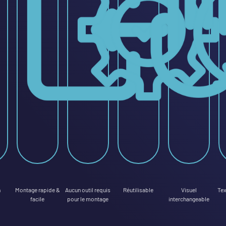
n
Montage rapide &
Aucun outil requis
Réutilisable
Visuel
Tex
facile
pour le montage
interchangeable