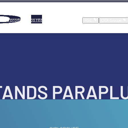
Nos produits
Nos réalisations
Location
RSE
CIDI Groupe
TANDS PARAPLU