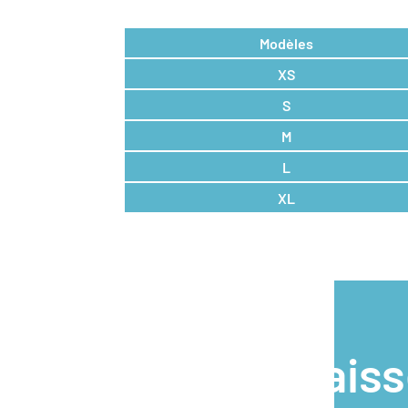
Modèles
XS
S
M
L
XL
lais