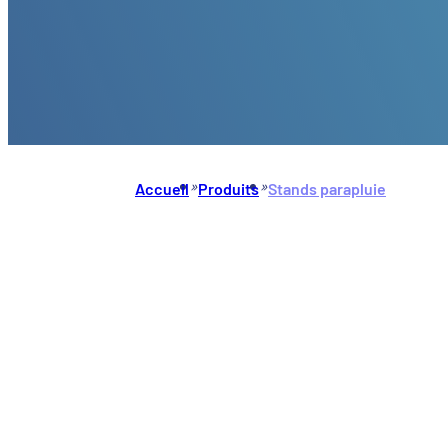
»
»
Accueil
Produits
Stands parapluie