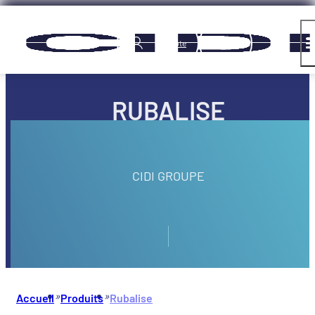
Panneau de gestion des cookies
Compte
RUBALISE
CIDI GROUPE
»
»
Accueil
Produits
Rubalise