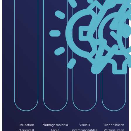
Utilisation
Montage rapide &
Visuels
Disponible en
intérieure &
facile
interchangeables
Version Green