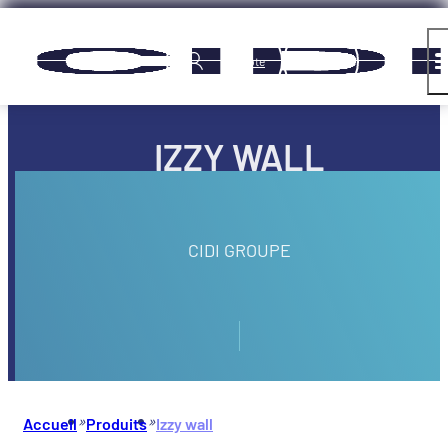
Panneau de gestion des cookies
Compte
IZZY WALL
CIDI GROUPE
»
»
Accueil
Produits
Izzy wall