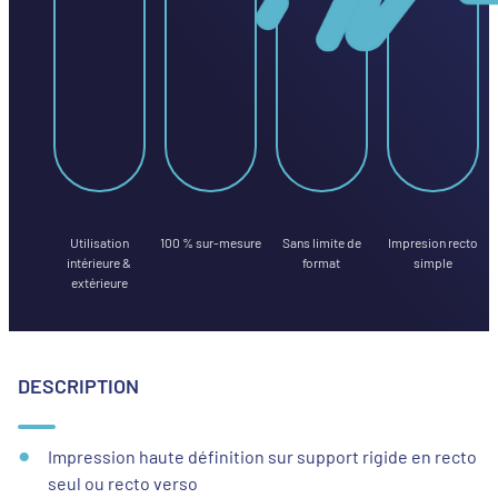
Utilisation
100 % sur-mesure
Sans limite de
Impresion recto
intérieure &
format
simple
extérieure
DESCRIPTION
Impression haute définition sur support rigide en recto
seul ou recto verso