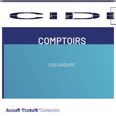
Panneau de gestion des cookies
Compte
COMPTOIRS
CIDI GROUPE
»
»
Accueil
Produits
Comptoirs