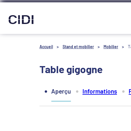
Panneau de gestion des cookies
T
Accueil
>
Stand et mobilier
>
Mobilier
>
Table gigogne
Aperçu
Informations