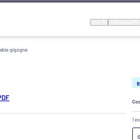
Nos produits
Nos réalisations
Location
RSE
CIDI Groupe
able gigogne
I
PDF
Cod
1 e
O