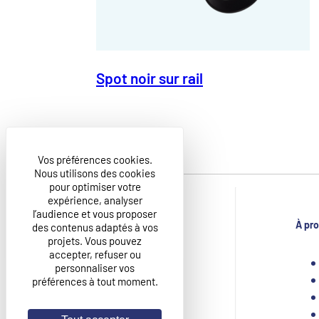
Spot noir sur rail
Vos préférences cookies.
Nous utilisons des cookies
pour optimiser votre
expérience, analyser
l’audience et vous proposer
À pr
des contenus adaptés à vos
projets. Vous pouvez
CIDI GROUPE
accepter, refuser ou
ZAC Bois Briard 8 rue de la Mare Neuve,
personnaliser vos
91080 – Courcouronnes, France
préférences à tout moment.
+33 1 60 87 16 00