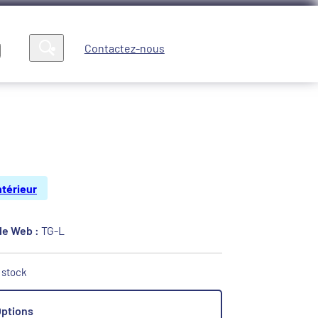
Contactez-nous
Compte
News
ntérieur
e Web :
TG-L
n stock
ptions