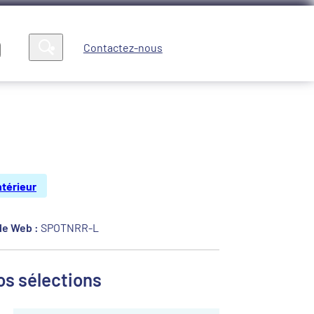
Contactez-nous
Compte
News
ntérieur
e Web :
SPOTNRR-L
os sélections