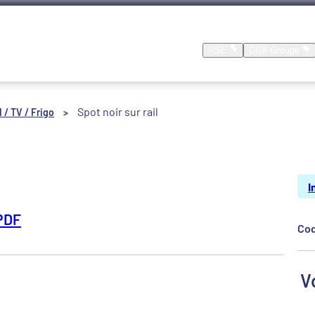
Nos produits
Nos réalisations
Location
RSE
CIDI Groupe
Spot noir sur rail
 / TV / Frigo
>
I
PDF
Cod
V