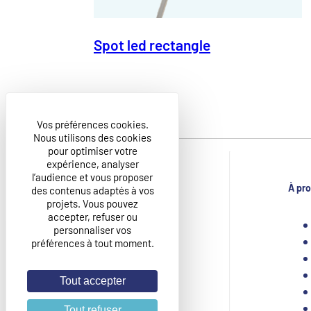
Spot led rectangle
Vos préférences cookies.
Nous utilisons des cookies
pour optimiser votre
expérience, analyser
l’audience et vous proposer
À pr
des contenus adaptés à vos
projets. Vous pouvez
CIDI GROUPE
accepter, refuser ou
ZAC Bois Briard 8 rue de la Mare Neuve,
personnaliser vos
91080 – Courcouronnes, France
préférences à tout moment.
+33 1 60 87 16 00
Tout accepter
Tout refuser