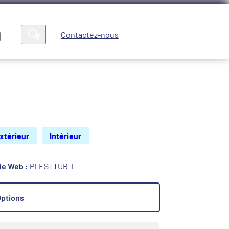
Contactez-nous
Compte
News
xtérieur
Intérieur
e Web :
PLESTTUB-L
ptions