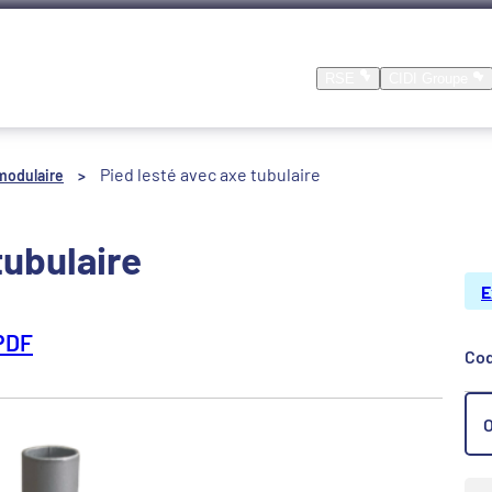
Nos produits
Nos réalisations
Location
RSE
CIDI Groupe
Pied lesté avec axe tubulaire
modulaire
>
tubulaire
E
PDF
Cod
O