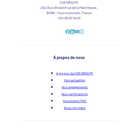
CIDI GROUPE
ZAC Bois Briard 8 rue de la Mare Neuve,
91080 – Courcouronnes, France
+33 1 60 87 16 00
À propos de nous
A propos de CIDI GROUPE
Nos actualités
Nos engagements
Nos certifications
Documents RSE
Nous rejoindre