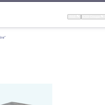
Nos produits
Nos réalisations
Location
RSE
CIDI Groupe
ire”